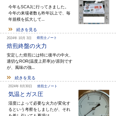
今年もSCAJに行ってきました。
今年の来場者数も昨年以上で、毎
年規模を拡大して...
続きを見る
2024年
10月 3日
焙煎士ノート
焙煎終盤の火力
安定した焙煎には特に後半の中火、
適切なROR(温度上昇率)が原則です
が、風味の強...
続きを見る
2024年
8月30日
焙煎士ノート
気温とガス圧
湿度によって必要な火力が変化す
るという考察をしましたが、それ
を差し引いても夏場は...