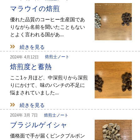
マラウイの焙煎
優れた品質のコーヒー生産国であ
りながら名前を聞いたこともない
とよく言われる国があ...
続きを見る
2024年
4月12日
焙煎士ノート
焙煎度と蓄熱
ここ1ヶ月ほど、中深煎りから深煎
りにかけて、味のパンチの不足に
悩まされていました...
続きを見る
2024年
3月 7日
焙煎士ノート
ブラジルゲイシャ
価格面で手が届くピンクブルボン