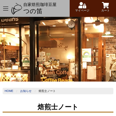
自家焙煎珈琲豆屋
つの笛
マイページ
カート
HOME
お知らせ
焙煎士ノート
焙煎士ノート