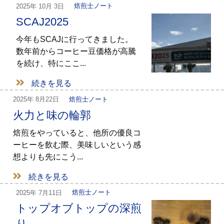
2025年
10月 3日
焙煎士ノート
SCAJ2025
今年もSCAJに行ってきました。
数年前からコーヒー豆価格が高騰
を続け、特にここ...
続きを見る
2025年
8月22日
焙煎士ノート
火力と味の輪郭
焙煎をやっていると、他所の優良コ
ーヒーを飲む際、美味しいという感
想よりも先にこう...
続きを見る
2025年
7月11日
焙煎士ノート
トップオブトップの深煎
り