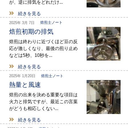
が、逆に排気をどれだけ...
続きを見る
2025年
3月 7日
焙煎士ノート
焙煎初期の排気
焙煎は終わりに近づくほど豆の反
応が激しくなり、最後の煎り止め
などは5秒、10秒を...
続きを見る
2025年
1月20日
焙煎士ノート
熱量と風速
焙煎の出来を決める重要な項目は
火力と排気ですが、最近この言葉
がどうも相応しくない...
続きを見る