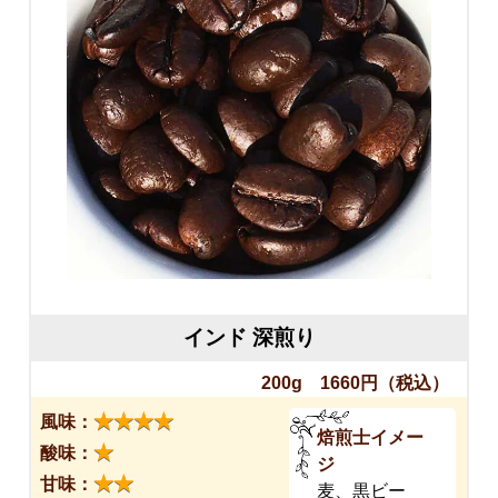
インド 深煎り
200g 1660円
（税込）
★★★★
風味：
焙煎士イメー
★
酸味：
ジ
★★
甘味：
麦、黒ビー