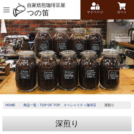
自家焙煎珈琲豆屋
つの笛
マイページ
カート
HOME
商品一覧：TOP OF TOP、スペシャリティ珈琲豆
深煎り
深煎り