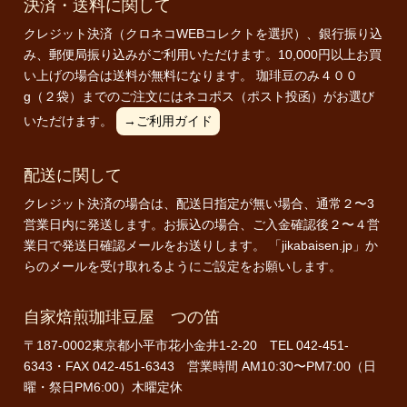
決済・送料に関して
クレジット決済（クロネコWEBコレクトを選択）、銀行振り込
み、郵便局振り込みがご利用いただけます。10,000円以上お買
い上げの場合は送料が無料になります。 珈琲豆のみ４００
g（２袋）までのご注文にはネコポス（ポスト投函）がお選び
いただけます。
→ご利用ガイド
配送に関して
クレジット決済の場合は、配送日指定が無い場合、通常２〜3
営業日内に発送します。お振込の場合、ご入金確認後２〜４営
業日で発送日確認メールをお送りします。 「jikabaisen.jp」か
らのメールを受け取れるようにご設定をお願いします。
自家焙煎珈琲豆屋 つの笛
〒187-0002東京都小平市花小金井1-2-20 TEL 042-451-
6343・FAX 042-451-6343 営業時間 AM10:30〜PM7:00（日
曜・祭日PM6:00）木曜定休