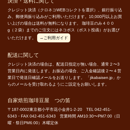
決済・送料に関して
クレジット決済（クロネコWEBコレクトを選択）、銀行振り込
み、郵便局振り込みがご利用いただけます。10,000円以上お買
い上げの場合は送料が無料になります。 珈琲豆のみ４００
g（２袋）までのご注文にはネコポス（ポスト投函）がお選び
いただけます。
→ご利用ガイド
配送に関して
クレジット決済の場合は、配送日指定が無い場合、通常２〜3
営業日内に発送します。お振込の場合、ご入金確認後２〜４営
業日で発送日確認メールをお送りします。 「jikabaisen.jp」か
らのメールを受け取れるようにご設定をお願いします。
自家焙煎珈琲豆屋 つの笛
〒187-0002東京都小平市花小金井1-2-20 TEL 042-451-
6343・FAX 042-451-6343 営業時間 AM10:30〜PM7:00（日
曜・祭日PM6:00）木曜定休