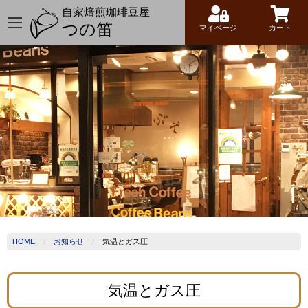
自家焙煎珈琲豆屋
つの笛
マイページ
カート
HOME
お知らせ
気温とガス圧
気温とガス圧