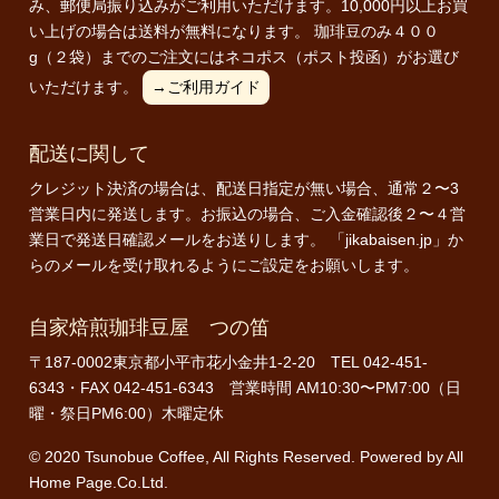
み、郵便局振り込みがご利用いただけます。10,000円以上お買
い上げの場合は送料が無料になります。 珈琲豆のみ４００
g（２袋）までのご注文にはネコポス（ポスト投函）がお選び
いただけます。
→ご利用ガイド
配送に関して
クレジット決済の場合は、配送日指定が無い場合、通常２〜3
営業日内に発送します。お振込の場合、ご入金確認後２〜４営
業日で発送日確認メールをお送りします。 「jikabaisen.jp」か
らのメールを受け取れるようにご設定をお願いします。
自家焙煎珈琲豆屋 つの笛
〒187-0002東京都小平市花小金井1-2-20 TEL 042-451-
6343・FAX 042-451-6343 営業時間 AM10:30〜PM7:00（日
曜・祭日PM6:00）木曜定休
© 2020 Tsunobue Coffee, All Rights Reserved. Powered by
All
Home Page.Co.Ltd.