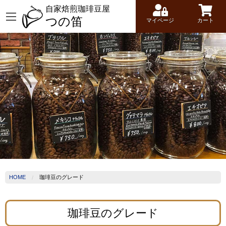
自家焙煎珈琲豆屋
つの笛
マイページ
カート
HOME
珈琲豆のグレード
珈琲豆のグレード