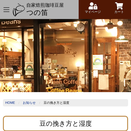
自家焙煎珈琲豆屋
つの笛
マイページ
カート
HOME
お知らせ
豆の挽き方と湿度
豆の挽き方と湿度