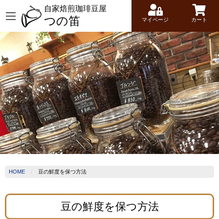
自家焙煎珈琲豆屋
つの笛
マイページ
カート
HOME
豆の鮮度を保つ方法
豆の鮮度を保つ方法