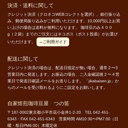
決済・送料に関して
クレジット決済（クロネコWEBコレクトを選択）、銀行振り込
み、郵便局振り込みがご利用いただけます。10,000円以上お買
い上げの場合は送料が無料になります。 珈琲豆のみ４００
g（２袋）までのご注文にはネコポス（ポスト投函）がお選び
いただけます。
→ご利用ガイド
配送に関して
クレジット決済の場合は、配送日指定が無い場合、通常２〜3
営業日内に発送します。お振込の場合、ご入金確認後２〜４営
業日で発送日確認メールをお送りします。 「jikabaisen.jp」か
らのメールを受け取れるようにご設定をお願いします。
自家焙煎珈琲豆屋 つの笛
〒187-0002東京都小平市花小金井1-2-20 TEL 042-451-
6343・FAX 042-451-6343 営業時間 AM10:30〜PM7:00（日
曜・祭日PM6:00）木曜定休