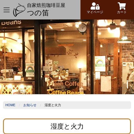
自家焙煎珈琲豆屋
つの笛
マイページ
カート
HOME
お知らせ
湿度と火力
湿度と火力