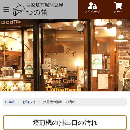
自家焙煎珈琲豆屋
つの笛
マイページ
カート
HOME
お知らせ
焙煎機の排出口の汚れ
焙煎機の排出口の汚れ