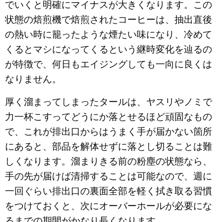
でいくと明確にマイナスが大きくなります。この
状態の焙煎機で焙煎されたコーヒーは、抽出直後
の熱い時に籠ったような煙たい味になり、冷めて
くるとマシになってくるという継時変化を辿るの
が特徴で、何日もエイジングしても一向に良くは
なりません。
厚く溜まってしまったタールは、ヤスリやノミで
力一杯こすってどうにか落とせるほど頑固なもの
で、これが排出口からはうまく手が届かない箇所
にあると、部品を解体せずに落とし切ることは難
しくなります。溜まりきる前の粉塵の状態なら、
手の先が届けば清掃することは可能なので、週に
一回ぐらい排出口の裏面全部を軽く拭き取る習慣
をつけておくと、次にオーバーホールが必要にな
るまでの期間がかなり長くなります。