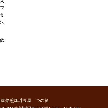
え
マ
覚
法
飲
自家焙煎珈琲豆屋 つの笛