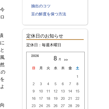
抽出のコツ
今
豆の鮮度を保つ方法
ロ
漬
定休日のお知らせ
に
定休日：毎週木曜日
と
風
然
豆の
を
よ
向