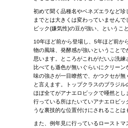
初めて聞く品種名やベネズエラなど珍
までとは大きくは変わっていませんで
ビック(嫌気性)の豆が強い、というこ
10年ほど前から登場し、5年ほど前
物の風味、発酵感が強いということで
思います。ところがこれがだいぶ洗練
比べても遜色が無いぐらいにクリーン
味の強さが一目瞭然で、かつクセが無
と言えます。トップクラスのブラジル
ほぼ全てがアナエロビックで唖然とし
行っている所はたいていアナエロビッ
うな裏技的な位置付けにされることは
また、例年見に行っているローストマ