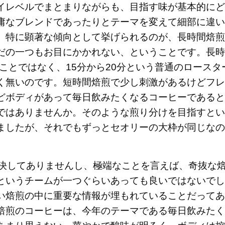
イレベルでまとまりながらも、目指す味が基本的にど
庸なブレンドであったりとテーマを変えて細部に違い
。特に顕著な傾向として挙げられるのが、長時間焙煎
だの一つもお目にかかれない、ということです。長時
うことではなく、15分から20分という普通のロースタ
く無いのです。短時間焙煎で少し刺激があるけどフレ
どボディがあって毎日飲みたくなるコーヒーであると
ではありませんか。そのような煎り分けを目指すとい
ましたが、それでもずっとセオリーの大枠が同じなの
は決してありませんし、極端なことを言えば、奇抜な
というチームが一つぐらいあっても良いではないでし
い焙煎の中に重要な情報が埋もれていることだってあ
焙煎のコーヒーは、今年のテーマである毎日飲みたく