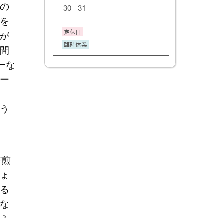
の
を
が
間
ーな
ー
う
焙煎
ょ
る
な