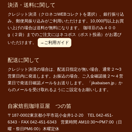
決済・送料に関して
クレジット決済（クロネコWEBコレクトを選択）、銀行振り込
み、郵便局振り込みがご利用いただけます。10,000円以上お買
い上げの場合は送料が無料になります。 珈琲豆のみ４００
g（２袋）までのご注文にはネコポス（ポスト投函）がお選び
いただけます。
→ご利用ガイド
配送に関して
クレジット決済の場合は、配送日指定が無い場合、通常２〜3
営業日内に発送します。お振込の場合、ご入金確認後２〜４営
業日で発送日確認メールをお送りします。 「jikabaisen.jp」か
らのメールを受け取れるようにご設定をお願いします。
自家焙煎珈琲豆屋 つの笛
〒187-0002東京都小平市花小金井1-2-20 TEL 042-451-
6343・FAX 042-451-6343 営業時間 AM10:30〜PM7:00（日
曜・祭日PM6:00）木曜定休