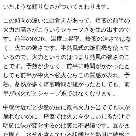
いたような頼りなさがついてまわります。
この傾向の違いには覚えがあって、焙煎の前半の
火力の高さがこういうシャープさを生み出すので
す。前半のROR、温度上昇率、焙煎の速さではな
く、火力の強さです。半熱風式の焙煎機を使って
いるので、火力というのはつまり熱風の強さのこ
とです。予熱が少なく、前半に時間がかかったと
しても前半が中火〜強火ならこの質感が表れ、予
熱、蓄熱が多く焙煎時間が短かったとしても、前
半が弱火だとシャープ系ではなくなります。
中盤付近だと少量の豆に最高火力を当てても味が
崩れないのに、序盤では火力を少しいじるだけで
明確に味が変化するのは実に不思議です。豆がま
だ固く、水分を含んでいる状態だと熱風に敏感に