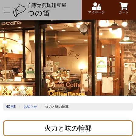
自家焙煎珈琲豆屋
つの笛
マイページ
カート
HOME
お知らせ
火力と味の輪郭
火力と味の輪郭