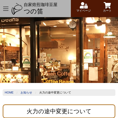
自家焙煎珈琲豆屋
つの笛
マイページ
カート
HOME
お知らせ
火力の途中変更について
火力の途中変更について