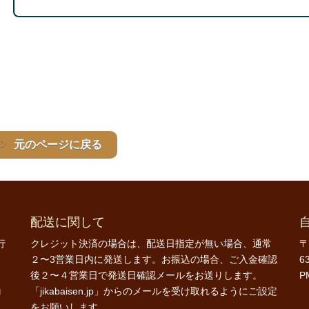
元のページに戻る
配送に関して
行
クレジット決済の場合は、配送日指定が無い場合、通常
〒
２〜3営業日内に発送します。お振込の場合、ご入金確認
6
後２〜４営業日で発送日確認メールをお送りします。
P
コ
「jikabaisen.jp」からのメールを受け取れるようにご設定
をお願いします。