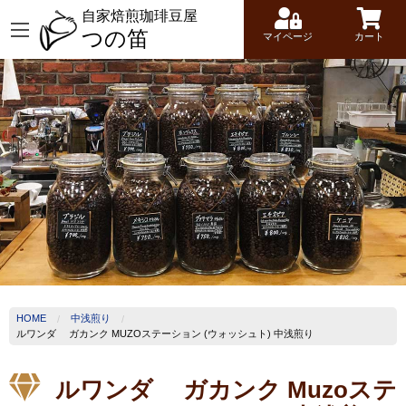
自家焙煎珈琲豆屋
つの笛
マイページ
カート
HOME
中浅煎り
ルワンダ ガカンク MUZOステーション (ウォッシュト) 中浅煎り
ルワンダ ガカンク Muzoステ