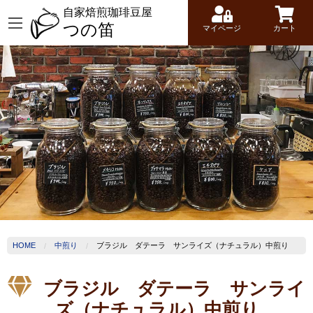
自家焙煎珈琲豆屋
つの笛
マイページ
カート
HOME
中煎り
ブラジル ダテーラ サンライズ（ナチュラル）中煎り
ブラジル ダテーラ サンライ
ズ（ナチュラル）中煎り